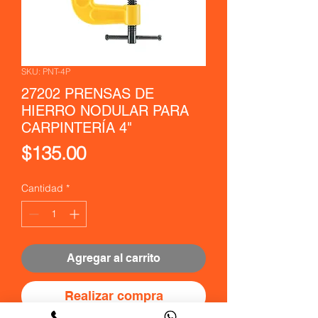
SKU: PNT-4P
27202 PRENSAS DE
HIERRO NODULAR PARA
CARPINTERÍA 4"
Precio
$135.00
Cantidad
*
Agregar al carrito
Realizar compra