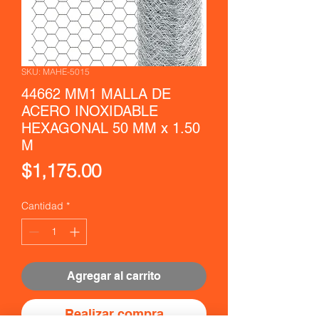
SKU: MAHE-5015
44662 MM1 MALLA DE
ACERO INOXIDABLE
HEXAGONAL 50 MM x 1.50
M
Precio
$1,175.00
Cantidad
*
Agregar al carrito
Realizar compra