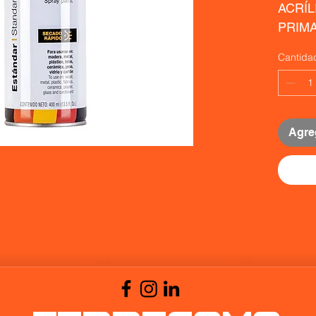
ACRÍL
PRIM
Cantida
Agreg