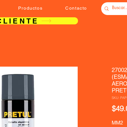
Productos
Contacto
CLIENTE
2700
(ESM
AERO
PRET
SKU: PAP
$49.
MM2  