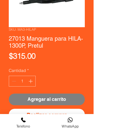
SKU: MA3-HILAP
27013 Manguera para HILA-
1300P, Pretul
Precio
$315.00
Cantidad
*
Agregar al carrito
Realizar compra
Teléfono
WhatsApp