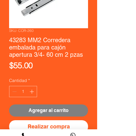
SKU: COR-260
43283 MM2 Corredera
embalada para cajón
apertura 3/4- 60 cm 2 pzas
Precio
$55.00
Cantidad
*
Agregar al carrito
Realizar compra