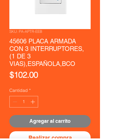
SKU: PA-APTR-EEB
45606 PLACA ARMADA
CON 3 INTERRUPTORES,
(1 DE 3
VIAS),ESPAÑOLA,BCO
Precio
$102.00
Cantidad
*
Agregar al carrito
Realizar compra