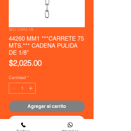
SKU: CAPU-1/8
44260 MM1 ***CARRETE 75
MTS.*** CADENA PULIDA
DE 1/8"
Precio
$2,025.00
Cantidad
*
Agregar al carrito
Realizar compra