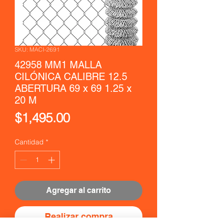
SKU: MACI-2691
42958 MM1 MALLA
CILÓNICA CALIBRE 12.5
ABERTURA 69 x 69 1.25 x
20 M
Precio
$1,495.00
Cantidad
*
Agregar al carrito
Realizar compra