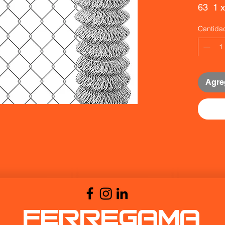
63  1 
Cantida
Agreg
FERREGAMA