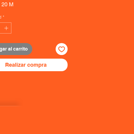
x 20 M
d
*
ar al carrito
Realizar compra