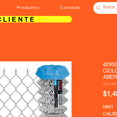
Productos
Contacto
CLIENTE
4295
CICL
ABERT
SKU: MAC
$1,4
MM1  
CALIB