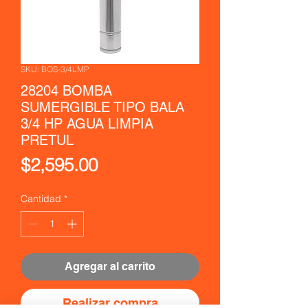
SKU: BOS-3/4LMP
28204 BOMBA
SUMERGIBLE TIPO BALA
3/4 HP AGUA LIMPIA
PRETUL
Precio
$2,595.00
Cantidad
*
Agregar al carrito
Realizar compra