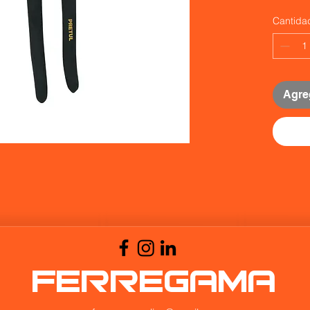
Cantida
Agreg
FERREGAMA