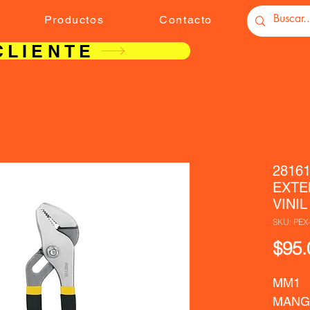
Productos
Contacto
CLIENTE
2816
EXTE
VINI
SKU: PEX
$95.
MM1  
MANGO