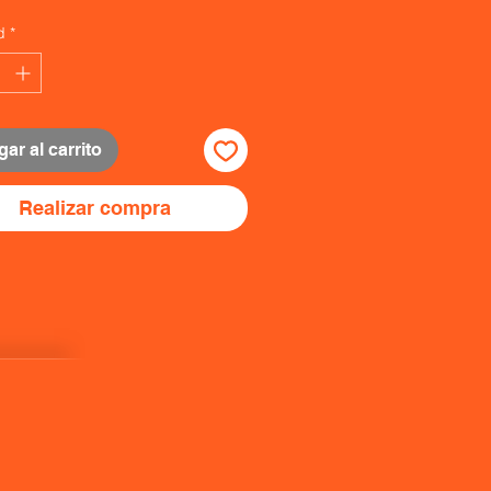
d
*
ar al carrito
Realizar compra