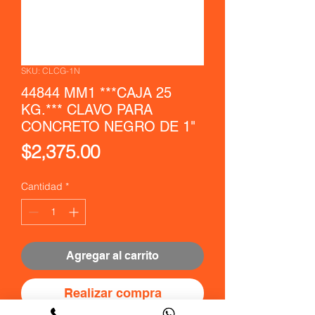
SKU: CLCG-1N
44844 MM1 ***CAJA 25
KG.*** CLAVO PARA
CONCRETO NEGRO DE 1"
Precio
$2,375.00
Cantidad
*
Agregar al carrito
Realizar compra